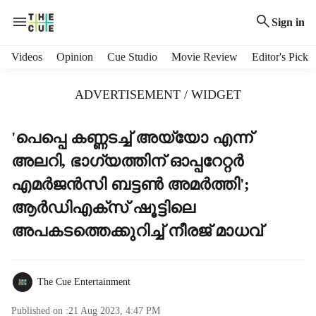
Sign in
H
Videos
Opinion
Cue Studio
Movie Review
Editor's Pick
e
a
ADVERTISEMENT / WIDGET
d
e
r
'പെപ്പെ കണ്ണടച്ച് അയ്യോ എന്ന്
m
അലറി, ഭാ​ഗ്യത്തിന് ഓപ്പറേറ്റർ
e
n
എമർജൻസി ബട്ടൺ അമർത്തി';
u
ആർഡിഎക്സ് ഷൂട്ടിലെ
i
t
അപകടത്തെക്കുറിച്ച് നീരജ് മാധവ്
e
m
s
The Cue Entertainment
Published on :
21 Aug 2023, 4:47 PM