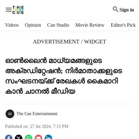
Sign in
H
Videos
Opinion
Cue Studio
Movie Review
Editor's Pick
e
a
ADVERTISEMENT / WIDGET
d
e
r
ഓണ്‍ലൈന്‍ മാധ്യമങ്ങളുടെ
m
അക്രഡിറ്റേഷന്‍; നിര്‍മാതാക്കളുടെ
e
n
സംഘടനയ്ക്ക് രേഖകള്‍ കൈമാറി
u
കാന്‍ ചാനല്‍ മീഡിയ
i
t
e
m
The Cue Entertainment
s
Published on :
27 Jul 2024, 7:13 PM