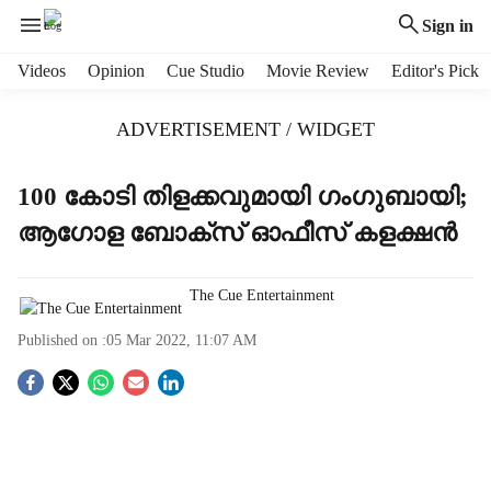
Sign in
H
Videos
Opinion
Cue Studio
Movie Review
Editor's Pick
e
a
ADVERTISEMENT / WIDGET
d
e
r
100 കോടി തിളക്കവുമായി ഗംഗുബായി;
m
ആഗോള ബോക്‌സ് ഓഫീസ് കളക്ഷന്‍
e
n
u
The Cue Entertainment
i
t
Published on :
05 Mar 2022, 11:07 AM
e
m
S
s
o
c