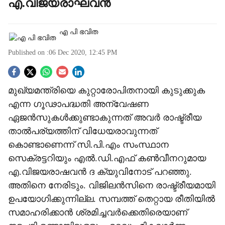
എ.വിജയരാഘവന്‍
എ പി ഭവിത
Published on :
06 Dec 2020, 12:45 PM
S
മുഖ്യമന്ത്രിയെ കുറ്റാരോപിതനായി കുടുക്കുക
o
എന്ന ഗൂഢാപദ്ധതി അന്വേഷണ
c
ഏജന്‍സുകള്‍ക്കുണ്ടാകുന്നത് അവര്‍ രാഷ്ട്രീയ
താല്‍പര്യത്തിന് വിധേയരാവുന്നത്
i
കൊണ്ടാണെന്ന് സി.പി.എം സംസ്ഥാന
a
സെക്രട്ടറിയും എല്‍.ഡി.എഫ് കണ്‍വീനറുമായ
എ.വിജയരാഷവന്‍ ദ ക്യുവിനോട് പറഞ്ഞു.
l
അതിനെ നേരിടും. വിജിലന്‍സിനെ രാഷ്ട്രീയമായി
s
ഉപയോഗിക്കുന്നില്ല. സമ്പത്ത് തെറ്റായ രീതിയില്‍
സമാഹരിക്കാന്‍ ശ്രമിച്ചവര്‍ക്കെതിരെയാണ്
h