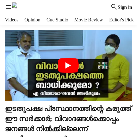
Sign in
H
Videos
Opinion
Cue Studio
Movie Review
Editor's Pick
e
a
d
e
r
m
e
n
u
i
t
e
m
ഇടതുപക്ഷ പ്രസ്ഥാനത്തിന്റെ കരുത്ത്
s
ഈ സര്‍ക്കാര്‍; വിവാദങ്ങള്‍ക്കൊപ്പം
ജനങ്ങള്‍ നില്‍ക്കില്ലെന്ന്