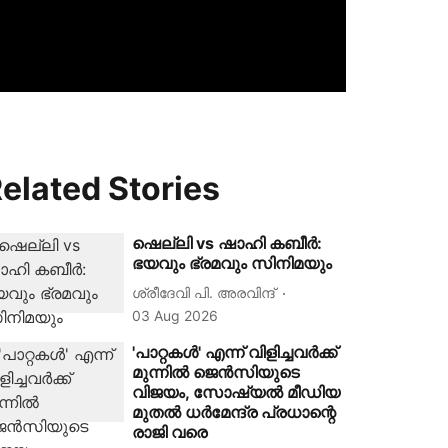
elated Stories
ഷെല്ലി vs ഷാഹി കബീര്‍:
ഭയവും ഭ്രമവും സിനിമയും
ശ്രീദേവി പി. അരവിന്ദ്
03 Aug 2026
'പാറ്റകള്‍' എന്ന് വിളിച്ചവര്‍ക്ക്
മുന്നില്‍ ജെന്‍സിയുടെ
വിജയം, സോഷ്യൽ മീഡിയ
മുതൽ ധർമേന്ദ്ര പ്രധാന്റെ
രാജി വരെ