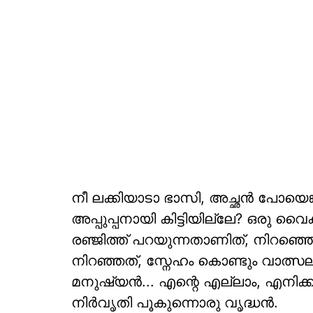
നീ ലക്കിയാടാ ഭാസി, അച്ഛൻ പോയെ
അപ്പുപ്പനായി കിട്ടിയില്ലേ? ഒരു വെ
ര‍‍ഞ്ജിത്ത് പറയുന്നതാണിത്, നിറ
നിറഞ്ഞത്, സ്നേഹം കൊണ്ടും വാത്സ
മനുഷ്യൻ... എന്റെ എല്ലാം, എനിക്കു
നിർവൃതി പൂകുന്നൊരു വൃദ്ധൻ.