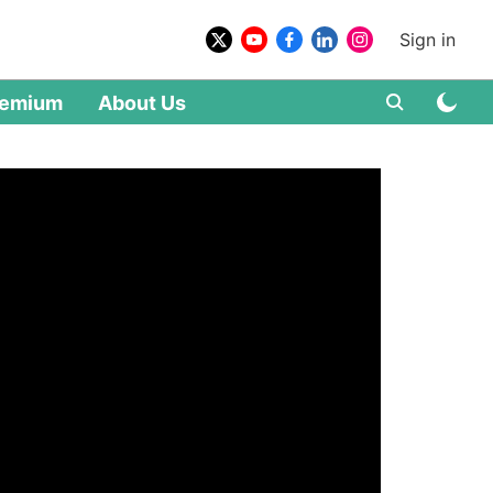
Sign in
remium
About Us