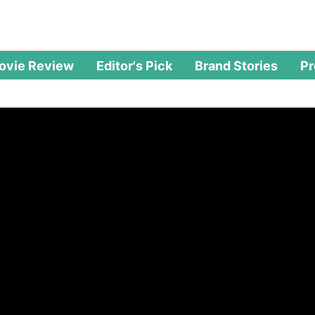
ovie Review
Editor's Pick
Brand Stories
P