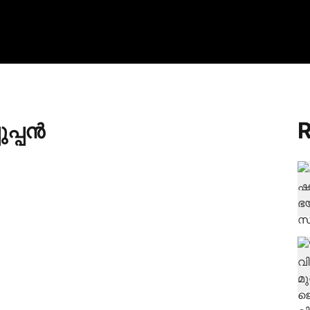
R
ുപ്പൻ