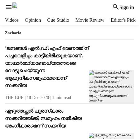
Sign in
H
Videos
Opinion
Cue Studio
Movie Review
Editor's Pick
e
a
Zacharia
d
e
T
'ജനങ്ങള്‍ എല്‍.ഡി.എഫ് ഭരണത്തിന്
r
a
പച്ചവെളിച്ചം കാട്ടിയിരിക്കുകയാണ്',
m
g
യാഥാര്‍ത്ഥ്യബോധ്യത്തോടെ
e
R
വോട്ടുചെയ്യുന്ന
n
e
ആധുനികസമൂഹമായെന്ന്
u
s
സക്കറിയ
i
u
t
l
THE CUE
18 Dec 2020
1
min read
e
t
m
s
എഴുത്തച്ഛന്‍ പുരസ്‌കാരം
s
സക്കറിയയ്ക്ക്; സമൂഹം നല്‍കിയ
അംഗീകാരമെന്ന് സക്കറിയ