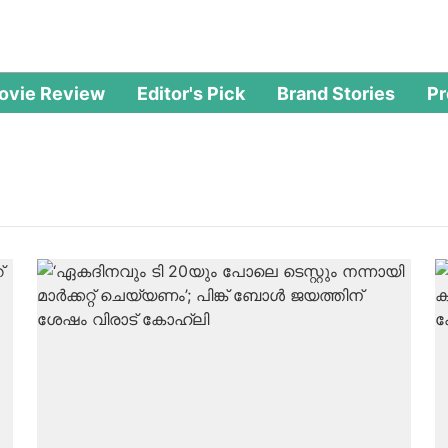
ovie Review
Editor's Pick
Brand Stories
P