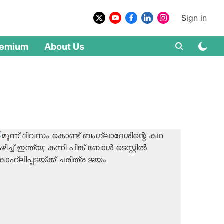
Sign in
remium
About Us