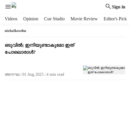
Sign in
H
Videos
Opinion
Cue Studio
Movie Review
Editor's Pick
e
a
nizhalkoothu
d
e
T
ഒടുവിൽ; ഇനിയുണ്ടാകുമോ ഇത്
r
a
പോലൊരാൾ?
m
g
e
R
n
e
അനഘ
01 Aug 2025
4
min read
u
s
i
u
t
l
e
t
m
s
s