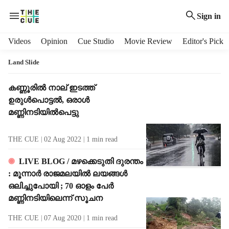
Sign in
H
Videos
Opinion
Cue Studio
Movie Review
Editor's Pick
e
a
Land Slide
d
e
T
കണ്ണൂരില്‍ നാല് ഇടത്ത്
r
a
ഉരുള്‍പൊട്ടല്‍, ഒരാള്‍
m
g
മണ്ണിനടിയില്‍പെട്ടു
e
R
n
e
THE CUE
02 Aug 2022
1
min read
u
s
i
u
LIVE BLOG / മഴക്കെടുതി ദുരന്തം
t
l
: മൂന്നാര്‍ രാജമലയില്‍ ലയങ്ങള്‍
e
t
m
ഒലിച്ചുപോയി ; 70 ഓളം പേര്‍
s
s
മണ്ണിനടിയിലെന്ന് സൂചന
THE CUE
07 Aug 2020
1
min read