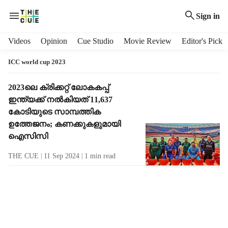
Sign in
H
Videos
Opinion
Cue Studio
Movie Review
Editor's Pick
e
a
ICC world cup 2023
d
e
T
2023ലെ ക്രിക്കറ്റ് ലോകകപ്പ്
r
a
ഇന്ത്യക്ക് നല്‍കിയത് 11,637
m
g
കോടിയുടെ സാമ്പത്തിക
e
R
ഉത്തേജനം; കണക്കുകളുമായി
n
e
ഐസിസി
u
s
i
u
THE CUE
11 Sep 2024
1
min read
t
l
e
t
m
s
s