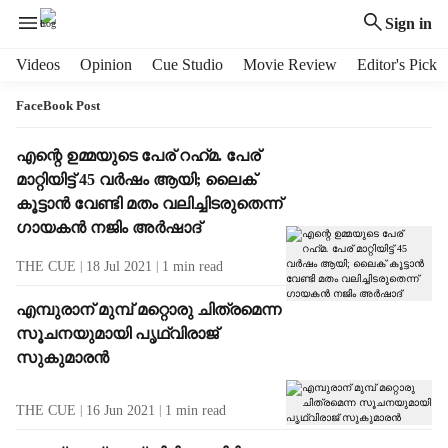
Sign in
H
Videos
Opinion
Cue Studio
Movie Review
Editor's Pick
e
a
FaceBook Post
d
e
T
എന്റെ ഉമ്മയുടെ പേര് റഹ്‌മ. പേര്
r
a
മാറ്റിയിട്ട് 45 വര്‍ഷം ആയി; ലൈക്
m
g
കൂട്ടാന്‍ വേണ്ടി മതം വലിച്ചിടരുതെന്ന്
e
R
ഗായകൻ നജിം അർഷാദ്
n
e
u
s
THE CUE
18 Jul 2021
1
min read
i
u
t
l
എമ്പുരാന് മുമ്പ് മറ്റൊരു ചിത്രമെന്ന
e
t
സൂചനയുമായി പൃഥ്വിരാജ്
m
s
സുകുമാരന്‍
s
THE CUE
16 Jun 2021
1
min read