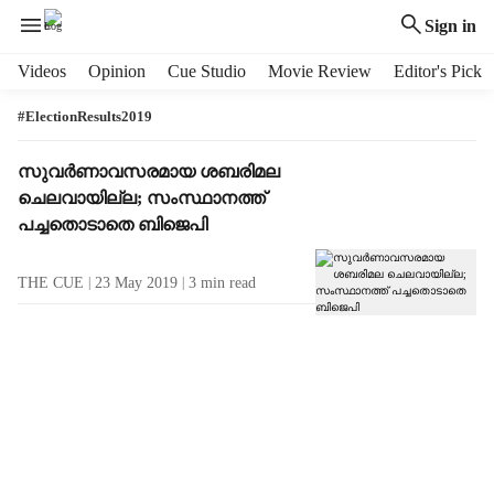
Sign in
H
Videos
Opinion
Cue Studio
Movie Review
Editor's Pick
e
a
#ElectionResults2019
d
e
T
സുവര്‍ണാവസരമായ ശബരിമല
r
a
ചെലവായില്ല; സംസ്ഥാനത്ത്
m
g
പച്ചതൊടാതെ ബിജെപി
e
R
n
e
THE CUE
23 May 2019
3
min read
u
s
i
u
t
l
e
t
m
s
s