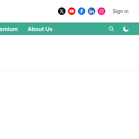
Sign in
remium
About Us