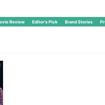
ovie Review
Editor's Pick
Brand Stories
P