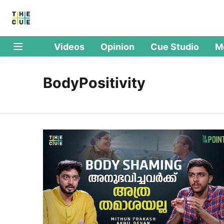
Videos
Opinion
Cue Studio
M
BodyPositivity