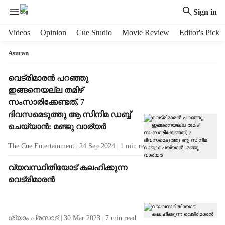
Sign in
H
Videos
Opinion
Cue Studio
Movie Review
Editor's Pick
e
a
Asuran
d
e
T
വെട്രിമാരൻ പറഞ്ഞു
r
a
ഇങ്ങനെയല്ല തമിഴ്
m
g
സംസാരിക്കേണ്ടത്, 7
e
R
ദിവസമെടുത്തു ആ സിനിമ ഡബ്ബ്
n
e
ചെയ്യാൻ: മഞ്ജു വാര്യർ
u
s
i
u
The Cue Entertainment
24 Sep 2024
1
min read
t
l
e
t
വ്യവസ്ഥിതിയോട് കലഹിക്കുന്ന
m
s
വെട്രിമാരന്‍
s
ശ്യാം പ്രസാദ്
30 Mar 2023
7
min read