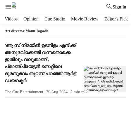
Sign in
H
Videos
Opinion
Cue Studio
Movie Review
Editor's Pick
e
a
Art director Manu Jagadh
d
e
T
'ആ സിനിമയിൽ ഉടനീളം എനിക്ക്
r
a
അനുഭവിക്കേണ്ടി വന്നതൊക്കെ
m
g
ഇതിലും വലുതാണ്',
e
R
പ്രാഞ്ചിയേട്ടൻ സെറ്റിലെ
n
e
ദുരനുഭവം തുറന്ന് പറഞ്ഞ് ആർട്ട്
u
s
ഡയറക്ടർ
i
u
t
l
The Cue Entertainment
29 Aug 2024
2
min read
e
t
m
s
s