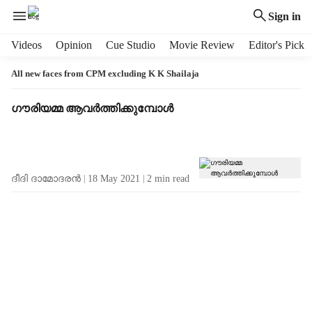
Sign in
H
Videos
Opinion
Cue Studio
Movie Review
Editor's Pick
e
a
All new faces from CPM excluding K K Shailaja
d
e
T
ഗൗരിയമ്മ ആവര്‍ത്തിക്കുമ്പോള്‍
r
a
m
g
e
R
n
e
ദീദി ദാമോദരന്‍
18 May 2021
2
min read
u
s
i
u
t
l
e
t
m
s
s