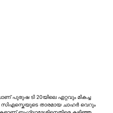
ാണ് പുരുഷ ടി 20യിലെ ഏറ്റവും മികച്ച
ൽ സിഎസ്കെയുടെ താരമായ ചാഹർ വെറും
റ്റുകളാണ് ബംഗ്ലാദേശിനെതിരെ കഴിഞ്ഞ