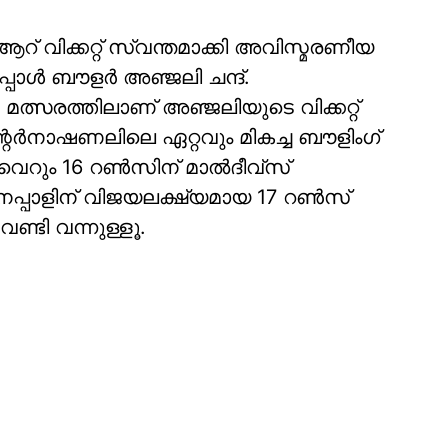
് വിക്കറ്റ് സ്വന്തമാക്കി അവിസ്മരണീയ
പ്പാൾ ബൗളർ അഞ്ജലി ചന്ദ്.
 മത്സരത്തിലാണ് അഞ്ജലിയുടെ വിക്കറ്റ്
റർനാഷണലിലെ ഏറ്റവും മികച്ച ബൗളിംഗ്
വെറും 16 റൺസിന് മാൽദീവ്‌സ്
യ നേപ്പാളിന് വിജയലക്ഷ്യമായ 17 റൺസ്
്ടി വന്നുള്ളൂ.