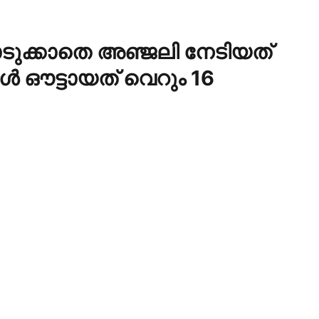
ൊടുക്കാതെ അഞ്ജലി നേടിയത്
 ഓൾ ഔട്ടായത് വെറും 16