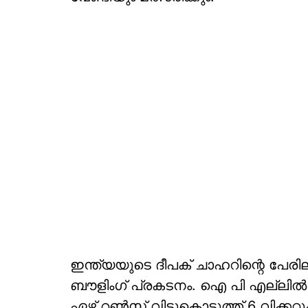
ഇന്ത്യയുടെ ദീപക് ചാഹറിന്റെ പേരില
ബൗളിംഗ് പ്രകടനം. ഐ പി എല്ലി
ഏഴ് റൺസ് വിട്ടുകൊടുത്ത് 6 വിക്ക