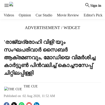
Sign in
H
Videos
Opinion
Cue Studio
Movie Review
Editor's Pick
e
a
ADVERTISEMENT / WIDGET
d
e
r
'രാജ്യദ്രോഹി വിളി'യും
m
സംഘപരിവാര്‍ സൈബര്‍
e
n
ആക്രമണവും, മോഡിയെ വിമര്‍ശിച്ച
u
കാര്‍ട്ടൂണ്‍ പിന്‍വലിച്ച് കൊച്ചൗസേപ്പ്
i
t
ചിറ്റിലപ്പിള്ളി
e
m
s
THE CUE
Published on :
02 Aug 2020, 11:52 AM