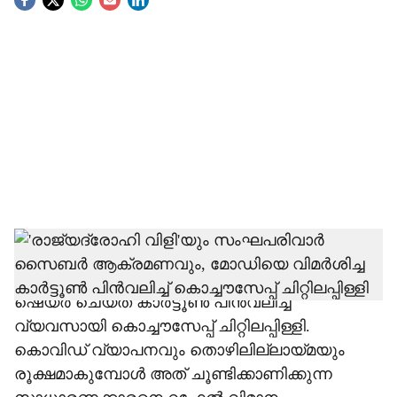
S
o
c
i
a
l
s
h
സംഘപരിവാര്‍ അനുഭാവികളുടെ സൈബര്‍
ആക്രമണത്തിന് പിന്നാലെ ഫേസ്ബുക്കില്‍
a
ഷെയര്‍ ചെയ്ത കാര്‍ട്ടൂണ്‍ പിന്‍വലിച്ച്
r
വ്യവസായി കൊച്ചൗസേപ്പ് ചിറ്റിലപ്പിള്ളി.
കൊവിഡ് വ്യാപനവും തൊഴിലില്ലായ്മയും
e
രൂക്ഷമാകുമ്പോള്‍ അത് ചൂണ്ടിക്കാണിക്കുന്ന