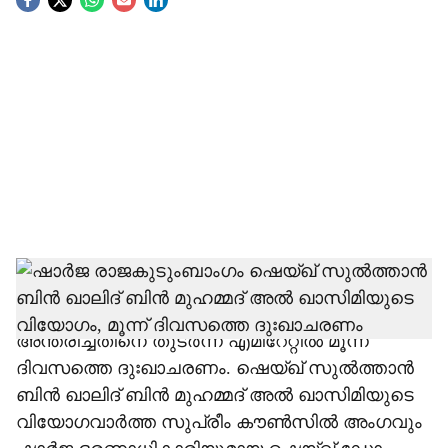
S
o
c
i
a
l
s
h
ഷാർജ രാജകുടുംബാംഗം ഷെയ്ഖ് സുൽത്താൻ
ബിൻ ഖാലിദ് ബിൻ മുഹമ്മദ് അൽ ഖാസിമി
a
അന്തരിച്ചതിനെ തുടർന്ന് എമിറേറ്റില്‍ മൂന്ന്
r
ദിവസത്തെ ദുഃഖാചരണം. ഷെയ്ഖ് സുൽത്താൻ
ബിൻ ഖാലിദ് ബിൻ മുഹമ്മദ് അൽ ഖാസിമിയുടെ
e
വിയോഗവാർത്ത സുപ്രീം കൗൺസിൽ അംഗവും