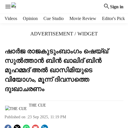
Sign in
H
Videos
Opinion
Cue Studio
Movie Review
Editor's Pick
e
a
ADVERTISEMENT / WIDGET
d
e
r
ഷാർജ രാജകുടുംബാംഗം ഷെയ്ഖ്
m
സുല്‍ത്താന്‍ ബിന്‍ ഖാലിദ് ബിന്‍
e
n
മുഹമ്മദ് അല്‍ ഖാസിമിയുടെ
u
വിയോഗം, മൂന്ന് ദിവസത്തെ
i
t
ദുഃഖാചരണം
e
m
s
THE CUE
Published on :
23 Sep 2025, 11:19 PM