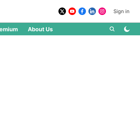
Sign in
remium
About Us