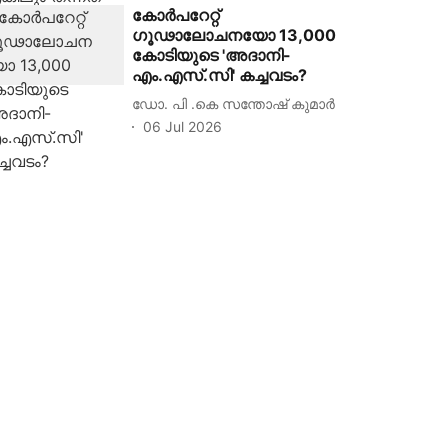
കോര്‍പറേറ്റ്
ഗൂഢാലോചനയോ 13,000
കോടിയുടെ 'അദാനി-
എം.എസ്.സി' കച്ചവടം?
ഡോ. പി .കെ സന്തോഷ് കുമാർ
06 Jul 2026