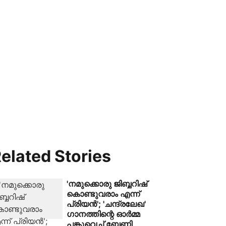
elated Stories
'നമുക്കൊരു ജിബ്ബറിഷ്
കൊണ്ടുവരാം എന്ന്
പ്രിയൻ'; 'ചന്ദ്രലേഖ'
ഗാനത്തിന്റെ ഓർമ്മ
പങ്കുവെച്ച് ബേണി