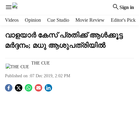
Sign in
H
Videos
Opinion
Cue Studio
Movie Review
Editor's Pick
e
a
വാളയാര്‍ കേസ് പ്രതിക്ക് ആള്‍ക്കൂട്ട
d
മര്‍ദ്ദനം; മധു ആശുപത്രിയില്‍
e
r
m
THE CUE
e
n
Published on :
07 Dec 2019, 2:02 PM
u
i
S
t
e
o
m
c
s
i