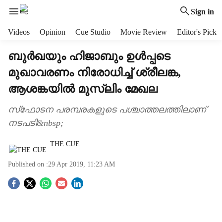
Sign in
H
Videos
Opinion
Cue Studio
Movie Review
Editor's Pick
e
a
ബുര്‍ഖയും ഹിജാബും ഉള്‍പ്പടെ
d
മുഖാവരണം നിരോധിച്ച് ശ്രീലങ്ക,
e
r
ആശങ്കയില്‍ മുസ്ലിം മേഖല
m
e
സ്‌ഫോടന പരമ്പരകളുടെ പശ്ചാത്തലത്തിലാണ്
n
നടപടി&nbsp;
u
i
THE CUE
t
e
Published on :
29 Apr 2019, 11:23 AM
m
s
S
o