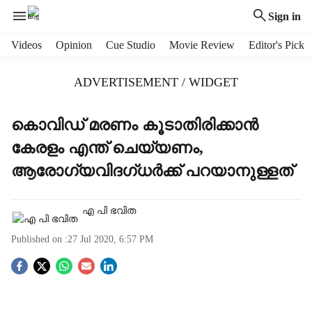
Sign in
H
Videos
Opinion
Cue Studio
Movie Review
Editor's Pick
e
a
ADVERTISEMENT / WIDGET
d
e
r
കൊവിഡ് മരണം കൂടാതിരിക്കാന്‍
m
കേരളം എന്ത് ചെയ്യണം,
e
n
ആരോഗ്യവിദഗ്ധര്‍ക്ക് പറയാനുള്ളത്
u
i
t
എ പി ഭവിത
e
Published on :
27 Jul 2020, 6:57 PM
m
s
S
o