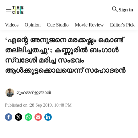
Sign in
H
Videos
Opinion
Cue Studio
Movie Review
Editor's Pick
e
a
‘എന്റെ അനുജനെ മരക്കഷ്ണം കൊണ്ട്
d
തല്ലിച്ചതച്ചു’; കണ്ണൂരില്‍ ബംഗാള്‍
e
r
സ്വദേശി മരിച്ച സംഭവം
m
ആള്‍ക്കൂട്ടക്കൊലയെന്ന് സഹോദരന്‍
e
n
u
i
മുഹമ്മദ് ഇമ്രാന്‍
t
e
Published on :
28 Sep 2019, 10:48 PM
m
S
s
o