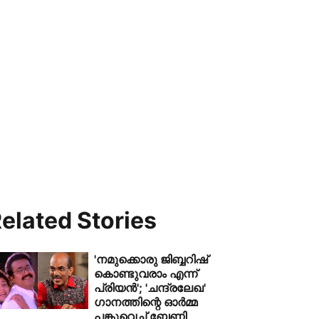
elated Stories
'നമുക്കൊരു ജിബ്ബറിഷ്
കൊണ്ടുവരാം എന്ന്
പ്രിയൻ'; 'ചന്ദ്രലേഖ'
ഗാനത്തിന്റെ ഓർമ്മ
പങ്കുവെച്ച് ബേണി