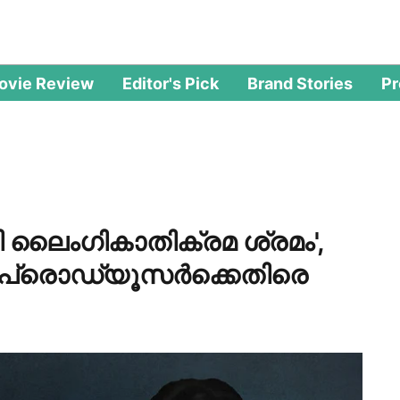
ovie Review
Editor's Pick
Brand Stories
P
ി ലൈംഗികാതിക്രമ ശ്രമം',
് പ്രൊഡ്യൂസര്‍ക്കെതിരെ