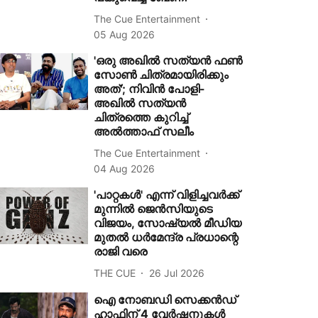
The Cue Entertainment
05 Aug 2026
'ഒരു അഖിൽ സത്യൻ ഫൺ
സോൺ ചിത്രമായിരിക്കും
അത്'; നിവിൻ പോളി-
അഖിൽ സത്യൻ
ചിത്രത്തെ കുറിച്ച്
അൽത്താഫ് സലീം
The Cue Entertainment
04 Aug 2026
'പാറ്റകള്‍' എന്ന് വിളിച്ചവര്‍ക്ക്
മുന്നില്‍ ജെന്‍സിയുടെ
വിജയം, സോഷ്യൽ മീഡിയ
മുതൽ ധർമേന്ദ്ര പ്രധാന്റെ
രാജി വരെ
THE CUE
26 Jul 2026
ഐ നോബഡി സെക്കന്‍ഡ്
ഹാഫിന് 4 വേര്‍ഷനുകള്‍