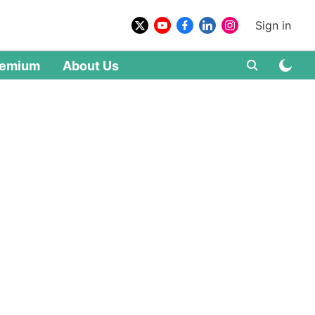
Sign in
remium
About Us