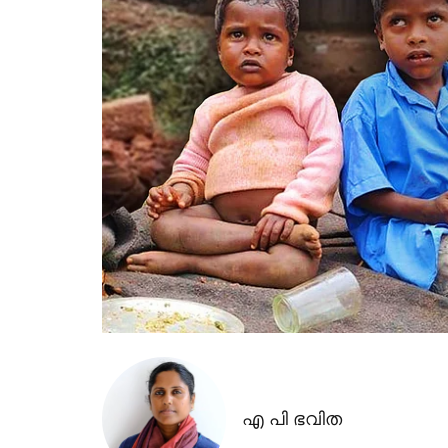
എ പി ഭവിത