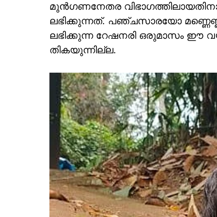
മുന്‍ഗണനേതര വിഭാഗത്തിലായതിനാ
ലഭിക്കുന്നത്. പഞ്ചസാരയോ മണ്ണെണ
ലഭിക്കുന്ന റേഷനരി ഒരുമാസം ഈ വയറുക
തികയുന്നില്ല.