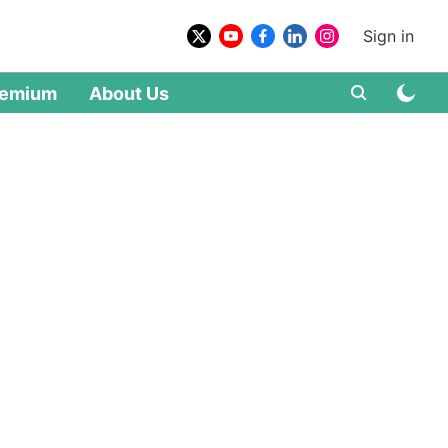
Sign in
remium
About Us