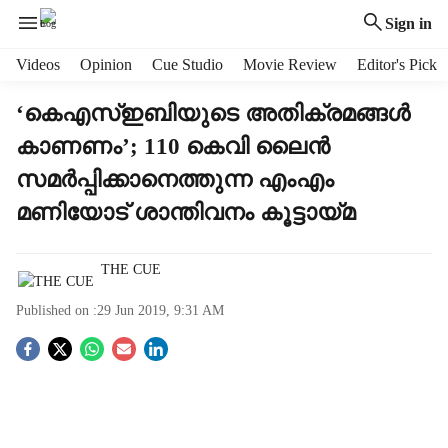
Sign in
H
Videos
Opinion
Cue Studio
Movie Review
Editor's Pick
e
a
‘കെഎസ്ഇബിയുടെ അതിക്രമങ്ങള്‍
d
കാണണം’; 110 കെവി ലൈന്‍
e
r
സമര്‍പ്പിക്കാനെത്തുന്ന എംഎം
m
മണിയോട് ശാന്തിവനം കൂട്ടായ്മ
e
n
u
THE CUE
i
t
Published on :
29 Jun 2019, 9:31 AM
e
m
S
s
o
c