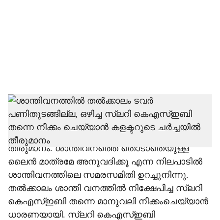
c
i
a
l
s
h
ശാന്തിവനത്തില്‍ കെഎസ്ഇബി തല്‍ക്കാലം
പണിതുടങ്ങില്ലെന്ന് എറണാകുളം കളക്ടറുടെ
a
അധ്യക്ഷതയില്‍ ചേര്‍ന്ന യോഗത്തില്‍
r
തീരുമാനം. ശാന്തിവനത്തെ തൊടാതെയുള്ള
ലൈന്‍ മാത്രമേ അനുവദിക്കൂ എന്ന നിലപാടില്‍
e
ശാന്തിവനത്തിലെ സമരസമിതി ഉറച്ചുനിന്നു.
തല്‍ക്കാലം ശാന്തി വനത്തില്‍ നിക്ഷേപിച്ച സ്ലറി
കെഎസ്ഇബി തന്നെ മാനുവലി നീക്കംചെയ്യാന്‍
ധാരണയായി. സ്ലറി കെഎസ്ഇബി