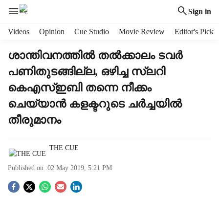
Sign in
H
Videos
Opinion
Cue Studio
Movie Review
Editor's Pick
e
a
ശാന്തിവനത്തില്‍ തല്‍ക്കാലം ടവര്‍
d
പണിതുടങ്ങില്ല, ഒഴിച്ച സ്ലറി
e
r
കെഎസ്ഇബി തന്നെ നീക്കം
m
ചെയ്യാന്‍ കളക്ടറുടെ ചര്‍ച്ചയില്‍
e
n
തീരുമാനം
u
i
t
THE CUE
e
Published on :
02 May 2019, 5:21 PM
m
s
S
o