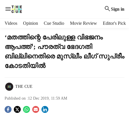
Sign in
H
Videos
Opinion
Cue Studio
Movie Review
Editor's Pick
e
a
‘മതത്തിന്റെ പേരിലുള്ള വിഭജനം
d
ആപത്ത്’; പൗരത്വ ഭേദഗതി
e
r
ബില്ലിനെതിരെ മുസ്ലീം ലീഗ് സുപ്രീം
m
കോടതിയില്‍
e
n
u
i
THE CUE
t
e
Published on :
12 Dec 2019, 11:59 AM
m
S
s
o