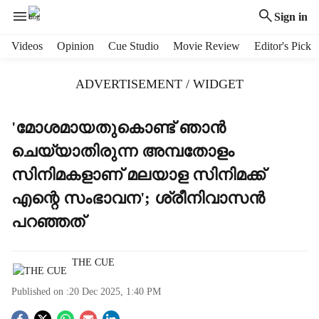
Sign in
H
Videos
Opinion
Cue Studio
Movie Review
Editor's Pick
e
a
ADVERTISEMENT / WIDGET
d
e
r
'മോശമായതുകൊണ്ട് ഞാന്‍
m
ചെയ്യാതിരുന്ന അമ്പതോളം
e
n
സിനിമകളാണ് മലയാള സിനിമക്ക്
u
എന്റെ സംഭാവന'; ശ്രീനിവാസന്‍
i
t
പറഞ്ഞത്
e
m
s
THE CUE
Published on :
20 Dec 2025, 1:40 PM