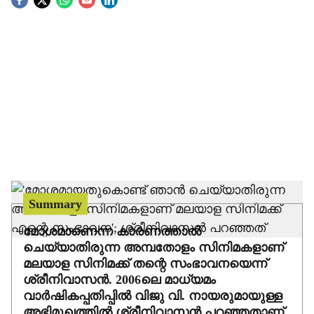
S
o
c
i
a
l
s
h
Summary
a
മോശമാണെന്ന കാരണത്താല്‍
ചെയ്യാതിരുന്ന അമ്പതോളം സിനിമകളാണ്
r
മലയാള സിനിമക്ക് തന്റെ സംഭാവനയെന്ന്
ശ്രീനിവാസന്‍. 2006ലെ മാധ്യമം
e
വാര്‍ഷികപ്പതിപ്പില്‍ വിജു വി. നായരുമായുള്ള
അഭിമുഖത്തില്‍ ശ്രീനിവാസന്‍ പറഞ്ഞതാണ്