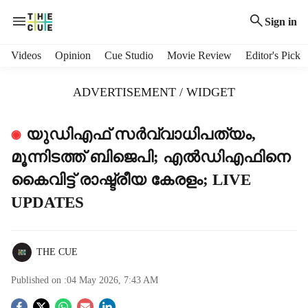
Sign in
H
Videos
Opinion
Cue Studio
Movie Review
Editor's Pick
e
a
ADVERTISEMENT / WIDGET
d
e
r
യുഡിഎഫ് സര്‍വ്വാധിപത്യം,
m
മൂന്നിടത്ത് ബിജെപി; എല്‍ഡിഎഫിനെ
e
n
കൈവിട്ട് രാഷ്ട്രീയ കേരളം; LIVE
u
UPDATES
i
t
e
m
THE CUE
s
Published on :
04 May 2026, 7:43 AM