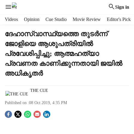
Sign in
H
Videos
Opinion
Cue Studio
Movie Review
Editor's Pick
e
a
ദേഹാസ്വാസ്ഥ്യത്തെ തുടര്‍ന്ന്
d
ജോളിയെ ആശുപത്രിയില്‍
e
r
പ്രവേശിപ്പിച്ചു; ആത്മഹത്യാ
m
പ്രവണത കാണിക്കുന്നതായി ജയില്‍
e
n
അധികൃതര്‍
u
i
t
THE CUE
e
Published on :
08 Oct 2019, 4:35 PM
m
s
S
o