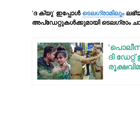
‘
ദ ക്യു
’
ഇപ്പോള്‍
ടെലഗ്രാമിലും
ലഭ്യ
അപ്‌ഡേറ്റുകള്‍ക്കുമായി ടെലഗ്രാം ച
‘പൊലീസ്
ദി ഡേറ്
രൂക്ഷവിമ