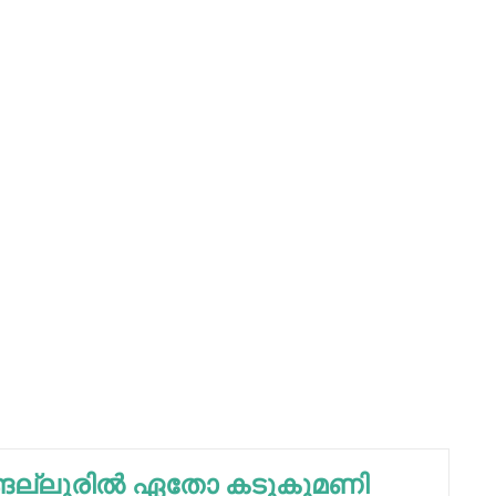
ങല്ലൂരില്‍ ഏതോ കടുകുമണി