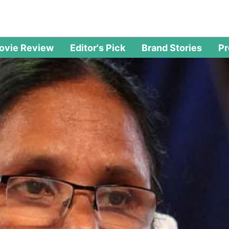
ovie Review
Editor's Pick
Brand Stories
P