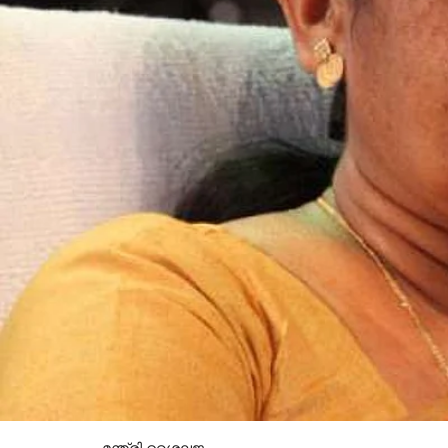
മന്ത്രി ശൈലജ