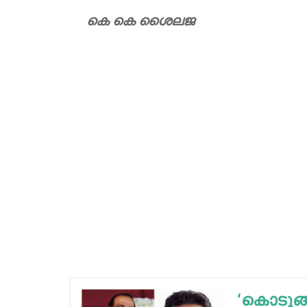
കെ കെ ശൈലജ
‘കൊടുങ്