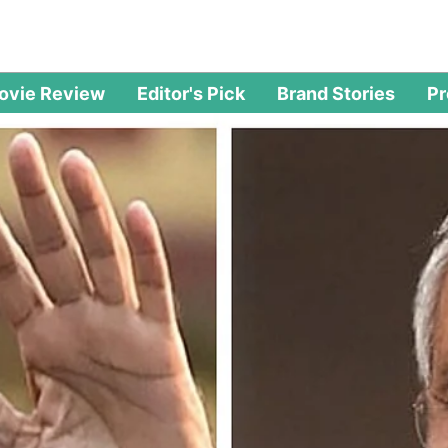
ovie Review
Editor's Pick
Brand Stories
P