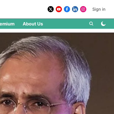
Sign in
remium
About Us