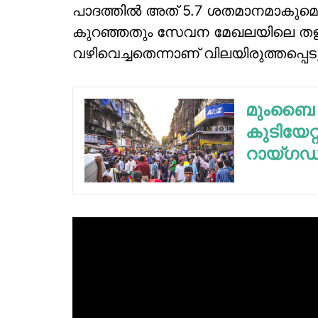
പാദത്തില്‍ അത് 5.7 ശതമാനമാകുമെന്
കുറഞ്ഞതും സേവന മേഖലയിലെ തളര്‍ച്
വഴിവെച്ചതെന്നാണ് വിലയിരുത്തപ്പെടു
മുംബൈ ‘മ
കുടിയേറ്
റായ്ഗഡി