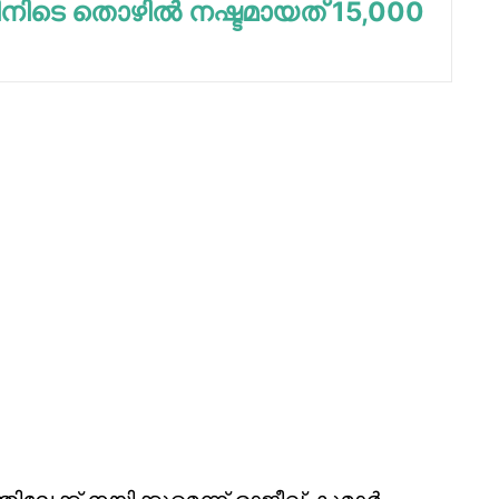
നിടെ തൊഴില്‍ നഷ്ടമായത് 15,000