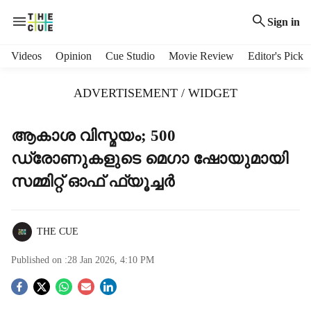
Sign in
H
Videos
Opinion
Cue Studio
Movie Review
Editor's Pick
e
a
ADVERTISEMENT / WIDGET
d
e
r
ആകാശ വിസ്മയം; 500
m
ഡ്രോണുകളുടെ മെഗാ ഷോയുമായി
e
n
സമ്മിറ്റ് ഓഫ് ഫ്യൂച്ചര്‍
u
i
t
THE CUE
e
m
Published on :
28 Jan 2026, 4:10 PM
s
S