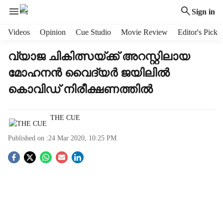
Sign in
H
Videos
Opinion
Cue Studio
Movie Review
Editor's Pick
e
a
വ്യാജ ചികിത്സയ്ക്ക് അറസ്റ്റിലായ
d
മോഹനന്‍ വൈദ്യര്‍ ജയിലില്‍
e
r
കൊവിഡ് നിരീക്ഷണത്തില്‍
m
e
n
THE CUE
u
Published on :
24 Mar 2020, 10:25 PM
i
t
S
e
m
o
s
c
i