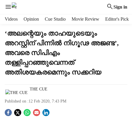
Sign in
H
Videos
Opinion
Cue Studio
Movie Review
Editor's Pick
e
a
‘അലന്റെയും താഹയുടെയും
d
അറസ്റ്റിന് പിന്നില്‍ നിഗൂഢ അജണ്ട’,
e
r
അവരെ സിപിഎം
m
തള്ളിപ്പറഞ്ഞുവെന്നത്
e
n
അതിശയകരമെന്നും സക്കറിയ
u
i
t
THE CUE
e
Published on :
12 Feb 2020, 7:43 PM
m
s
S
o