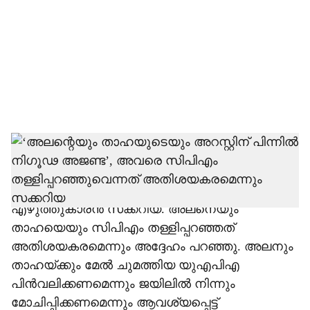
c
i
a
l
s
h
യുഎപിഎ ചുമത്തി അലനെയും താഹയെയും
അറസ്റ്റ് ചെയ്തതിന് പിന്നില്‍ നിഗൂഢ
a
അജണ്ടയുണ്ടോയെന്ന് സംശയിക്കണമെന്ന്
r
എഴുത്തുകാരന്‍ സക്കറിയ. അലനെയും
താഹയെയും സിപിഎം തള്ളിപ്പറഞ്ഞത്
e
അതിശയകരമെന്നും അദ്ദേഹം പറഞ്ഞു. അലനും
താഹയ്ക്കും മേല്‍ ചുമത്തിയ യുഎപിഎ
പിന്‍വലിക്കണമെന്നും ജയിലില്‍ നിന്നും
മോചിപ്പിക്കണമെന്നും ആവശ്യപ്പെട്ട്