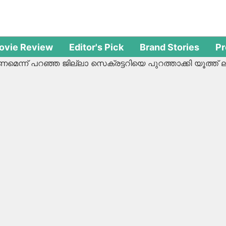
ovie Review
Editor's Pick
Brand Stories
P