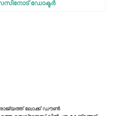
സിനോട് ഡോക്ടര്‍
രാജ്യത്ത് ലോക്ക് ഡൗണ്‍