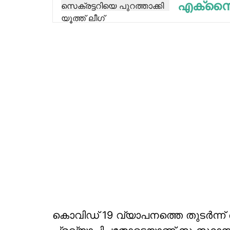
എക്‌സൈ
കൊവിഡ് 19 വ്യാപനത്തെ തുടര്‍ന്ന് 