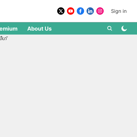
Sign in
remium
About Us