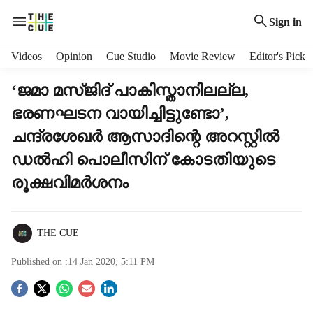
Sign in
H
Videos
Opinion
Cue Studio
Movie Review
Editor's Pick
e
a
‘ജമാ മസ്ജിദ് പാകിസ്താനിലല്ല,
d
ഭരണഘടന വായിച്ചിട്ടുണ്ടോ’,
e
r
ചന്ദ്രശേഖര്‍ ആസാദിന്റെ അറസ്റ്റില്‍
m
ഡല്‍ഹി പൊലീസിന് കോടതിയുടെ
e
n
രൂക്ഷവിമര്‍ശനം
u
i
t
THE CUE
e
m
Published on :
14 Jan 2020, 5:11 PM
s
S