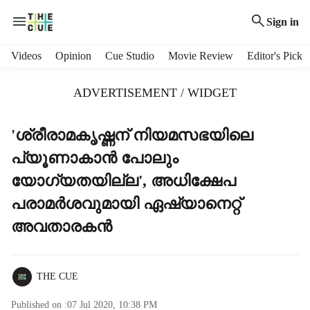
Sign in
H
Videos
Opinion
Cue Studio
Movie Review
Editor's Pick
e
a
ADVERTISEMENT / WIDGET
d
e
r
'ശ്രീരാമകൃഷ്ണന് നിയമസഭയിലെ
m
പ്യൂണാകാന്‍ പോലും
e
n
യോഗ്യതയില്ല', അധിക്ഷേപ
u
പരാമര്‍ശവുമായി ഏഷ്യാനെറ്റ്
i
t
അവതാരകന്‍
e
m
s
THE CUE
Published on :
07 Jul 2020, 10:38 PM