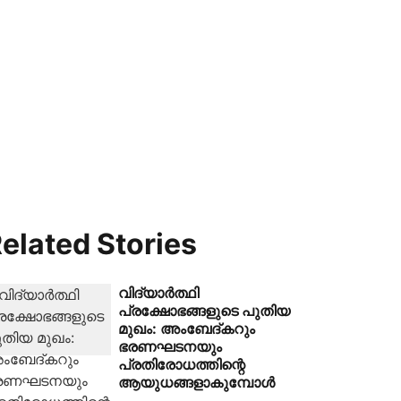
elated Stories
വിദ്യാർത്ഥി
പ്രക്ഷോഭങ്ങളുടെ പുതിയ
മുഖം: അംബേദ്കറും
ഭരണഘടനയും
പ്രതിരോധത്തിന്റെ
ആയുധങ്ങളാകുമ്പോൾ