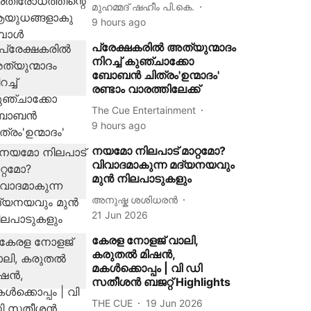
മുഹമ്മദ് ഷഹീം പി.കെ.
9 hours ago
പ്രേക്ഷകരിൽ അത്യുന്മാദം
നിറച്ച് കുഞ്ചാക്കോ
ബോബൻ ചിത്രം'ഉന്മാദം'
രണ്ടാം വാരത്തിലേക്ക്
The Cue Entertainment
9 hours ago
നയമോ നിലപാട് മാറ്റമോ?
വിവാദമാകുന്ന മദ്യനയവും
മുൻ നിലപാടുകളും
അനുഷ്ക ശശിധരൻ
21 Jun 2026
കേരള നോളജ് വാലി,
കരുതൽ മിഷൻ,
മകൾക്കൊപ്പം | വി ഡി
സതീശൻ ബജറ്റ് Highlights
THE CUE
19 Jun 2026