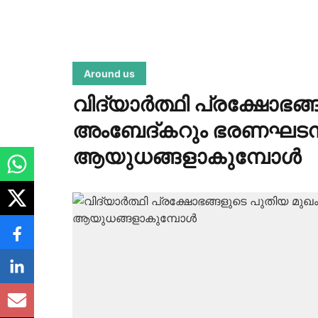
Around us
വിദ്യാർത്ഥി പ്രക്ഷോഭങ്
അംബേദ്കറും ഭരണഘടനയ
ആയുധങ്ങളാകുമ്പോൾ