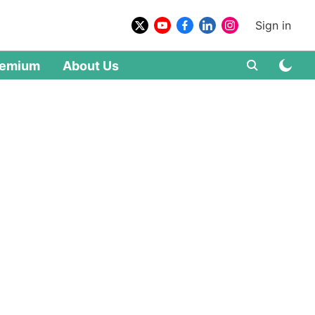
Sign in
remium
About Us