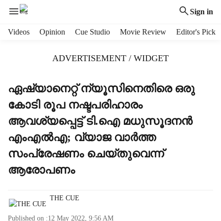
Sign in
H
Videos
Opinion
Cue Studio
Movie Review
Editor's Pick
e
a
ADVERTISEMENT / WIDGET
d
e
r
ഏഷ്യാനെറ്റ് ന്യൂസിനെതിരെ ഒരു
m
കോടി രൂപ നഷ്ടപരിഹാരം
e
n
ആവശ്യപ്പെട്ട് ടി.ഐ മധുസൂദനന്‍
u
എംഎല്‍എ; വ്യാജ വാര്‍ത്ത
i
t
സംപ്രേഷണം ചെയ്തുവെന്ന്
e
ആരോപണം
m
s
THE CUE
Published on :
12 May 2022, 9:56 AM