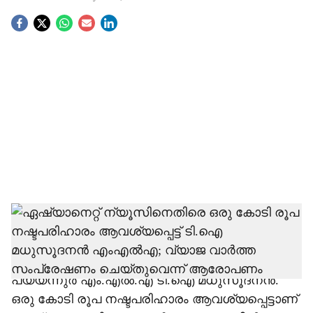
S
o
c
i
a
l
s
h
അപകീര്‍ത്തികരമായ വ്യാജ വാര്‍ത്ത
നല്‍കിയെന്ന് ആരോപിച്ച് ഏഷ്യാനെറ്റ്
a
ന്യൂസിനെതിരെ വക്കീല്‍ നോട്ടീസ് അയച്ച്
r
പയ്യന്നുര്‍ എം.എല്‍.എ ടി.ഐ മധുസൂദനന്‍.
ഒരു കോടി രൂപ നഷ്ടപരിഹാരം ആവശ്യപ്പെട്ടാണ്
e