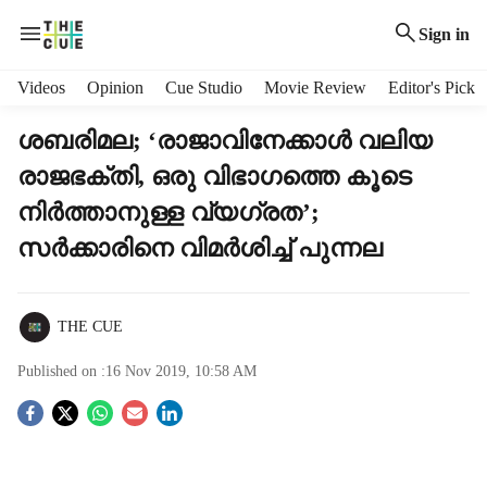
Sign in
H
Videos
Opinion
Cue Studio
Movie Review
Editor's Pick
e
a
ശബരിമല; ‘രാജാവിനേക്കാള്‍ വലിയ
d
രാജഭക്തി, ഒരു വിഭാഗത്തെ കൂടെ
e
r
നിര്‍ത്താനുള്ള വ്യഗ്രത’;
m
സര്‍ക്കാരിനെ വിമര്‍ശിച്ച് പുന്നല
e
n
u
i
THE CUE
t
e
Published on :
16 Nov 2019, 10:58 AM
m
S
s
o