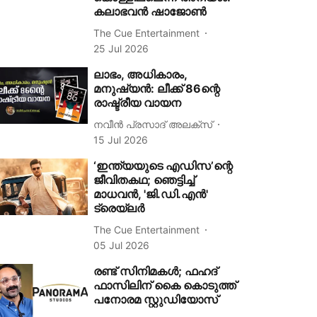
കലാഭവൻ ഷാജോൺ
The Cue Entertainment
25 Jul 2026
ലാഭം, അധികാരം,
മനുഷ്യൻ: ലീക്ക് 86ന്റെ
രാഷ്ട്രീയ വായന
നവീൻ പ്രസാദ് അലക്സ്‌
15 Jul 2026
‘ഇന്ത്യയുടെ എഡിസ’ന്റെ
ജീവിതകഥ; ഞെട്ടിച്ച്
മാധവൻ, 'ജി.ഡി.എൻ'
ട്രെയ്‌ലർ
The Cue Entertainment
05 Jul 2026
രണ്ട് സിനിമകൾ; ഫഹദ്
ഫാസിലിന് കൈ കൊടുത്ത്
പനോരമ സ്റ്റുഡിയോസ്