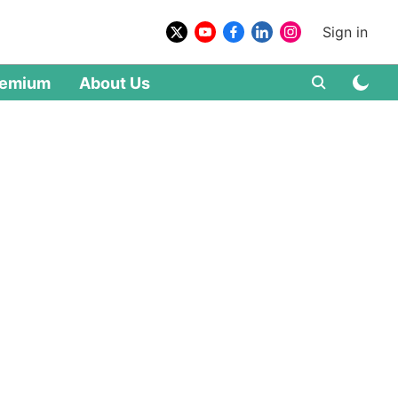
Sign in
remium
About Us