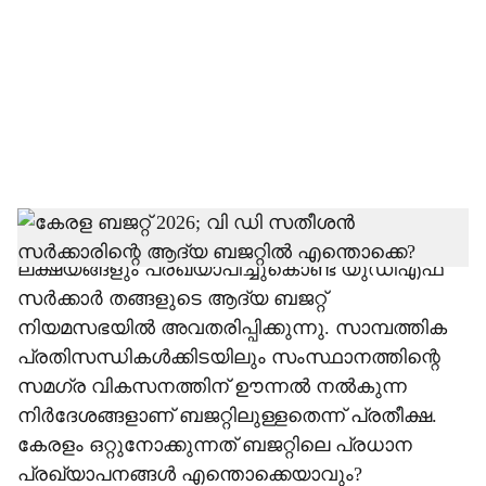
c
i
a
l
s
h
കേരളത്തിന്റെ സാമ്പത്തിക നയങ്ങളും വികസന
ലക്ഷ്യങ്ങളും പ്രഖ്യാപിച്ചുകൊണ്ട് യുഡിഎഫ്
a
സർക്കാർ തങ്ങളുടെ ആദ്യ ബജറ്റ്
r
നിയമസഭയിൽ അവതരിപ്പിക്കുന്നു. സാമ്പത്തിക
പ്രതിസന്ധികൾക്കിടയിലും സംസ്ഥാനത്തിന്റെ
e
സമഗ്ര വികസനത്തിന് ഊന്നൽ നൽകുന്ന
നിർദേശങ്ങളാണ് ബജറ്റിലുള്ളതെന്ന് പ്രതീക്ഷ.
കേരളം ഒറ്റുനോക്കുന്നത് ബജറ്റിലെ പ്രധാന
പ്രഖ്യാപനങ്ങൾ എന്തൊക്കെയാവും?