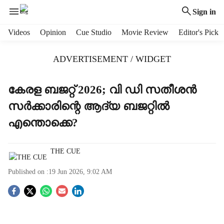
Sign in
H
Videos
Opinion
Cue Studio
Movie Review
Editor's Pick
e
a
ADVERTISEMENT / WIDGET
d
e
r
കേരള ബജറ്റ് 2026; വി ഡി സതീശൻ
m
സർക്കാരിന്റെ ആദ്യ ബജറ്റിൽ
e
n
എന്തൊക്കെ?
u
i
t
THE CUE
e
Published on :
19 Jun 2026, 9:02 AM
m
s
S
o