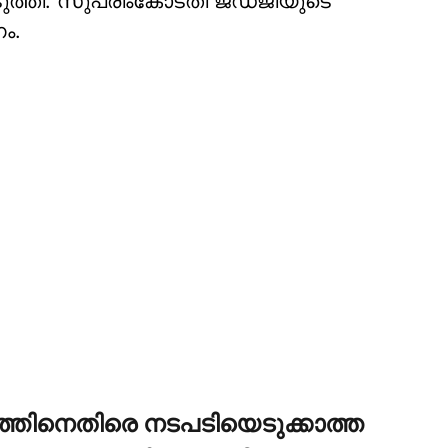
ുത്തി. സുപ്രീംകോടതി ജഡ്ജിയുടെ
ം.
്തിനെതിരെ നടപടിയെടുക്കാത്ത