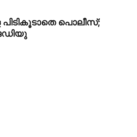
 പിടികൂടാതെ പൊലീസ്;
ജെഡിയു