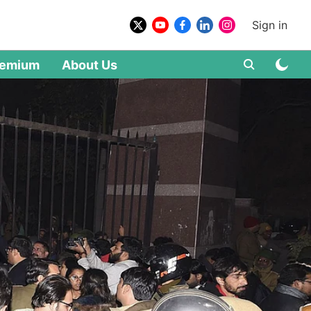
Sign in
remium
About Us