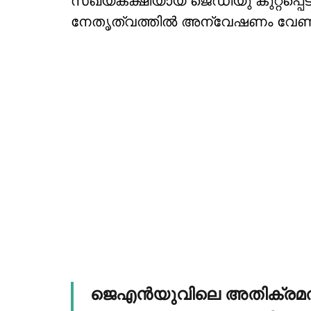
സഖ്യകക്ഷിയായ ജെഡിയു കുറ്റപ്പെട
നേതൃത്വത്തില്‍ അന്വേഷണം വേണ
ജെഎന്‍യുവിലെ അതിക്രമത