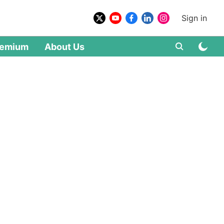
Sign in
remium
About Us