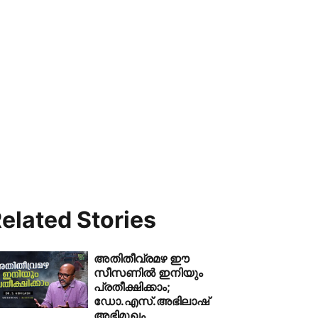
elated Stories
അതിതീവ്രമഴ ഈ
സീസണിൽ ഇനിയും
പ്രതീക്ഷിക്കാം;
ഡോ.എസ്.അഭിലാഷ്
അഭിമുഖം