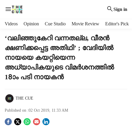
Sign in
H
Videos
Opinion
Cue Studio
Movie Review
Editor's Pick
e
a
‘വലിഞ്ഞുകേറി വന്നതല്ല, വീരന്‍
d
ക്ഷണിക്കപ്പെട്ട അതിഥി’ ; വേദിയില്‍
e
r
നായയെ കയറ്റിയെന്ന
m
അധ്യാപികയുടെ വിമര്‍ശനത്തില്‍
e
n
18ാം പടി നായകന്‍
u
i
t
THE CUE
e
m
Published on :
02 Oct 2019, 11:33 AM
s
S