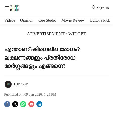
Sign in
H
Videos
Opinion
Cue Studio
Movie Review
Editor's Pick
e
a
ADVERTISEMENT / WIDGET
d
e
r
എന്താണ് ഷിഗെല്ല രോഗം?
m
ലക്ഷണങ്ങളും പ്രതിരോധ
e
n
മാർഗ്ഗങ്ങളും എങ്ങനെ?
u
i
t
THE CUE
e
m
Published on :
09 Jun 2026, 1:23 PM
s
S