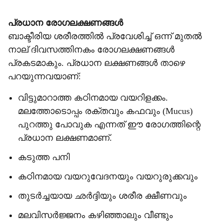
പ്രധാന രോഗലക്ഷണങ്ങൾ
ബാക്ടീരിയ ശരീരത്തിൽ പ്രവേശിച്ച് ഒന്ന് മുതൽ
നാല് ദിവസത്തിനകം രോഗലക്ഷണങ്ങൾ
പ്രകടമാകും. പ്രധാന ലക്ഷണങ്ങൾ താഴെ
പറയുന്നവയാണ്:
വിട്ടുമാറാത്ത കഠിനമായ വയറിളക്കം.
മലത്തോടൊപ്പം രക്തവും കഫവും (Mucus)
പുറത്തു പോവുക എന്നത് ഈ രോഗത്തിന്റെ
പ്രധാന ലക്ഷണമാണ്.
കടുത്ത പനി
കഠിനമായ വയറുവേദനയും വയറുരുക്കവും
തുടർച്ചയായ ഛർദ്ദിയും ശരീര ക്ഷീണവും
മലവിസർജ്ജനം കഴിഞ്ഞാലും വീണ്ടും