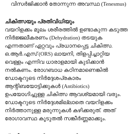
വിസർജിക്കാൻ തോന്നുന്ന അവസ്ഥ (Tenesmus)
ചികിത്സയും പ്രതിവിധിയും
വയറിളക്കം മൂലം ശരീരത്തിൽ ഉണ്ടാകുന്ന കടുത്ത
നിർജ്ജലീകരണം (Dehydration) തടയുക
എന്നതാണ് ഏറ്റവും പ്രധാനപ്പെട്ട ചികിത്സ.
ഒ.ആർ.എസ് (ORS) ലായനി, തിളപ്പിച്ചാറ്റിയ
വെള്ളം എന്നിവ ധാരാളമായി കുടിക്കാൻ
നൽകണം. രോഗബാധ കഠിനമാണെങ്കിൽ
ഡോക്ടറുടെ നിർദ്ദേശപ്രകാരം
ആന്റിബയോട്ടിക്കുകൾ (Antibiotics)
ഉപയോഗിച്ചുള്ള ചികിത്സ ആവശ്യമായി വരും.
ഡോക്ടറുടെ നിർദ്ദേശമില്ലാതെ വയറിളക്കം
നിർത്താനുള്ള മരുന്നുകൾ കഴിക്കരുത്. അത്
രോഗാവസ്ഥ കൂടുതൽ സങ്കീർണ്ണമാക്കും.