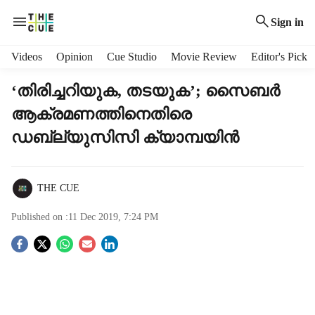
Sign in
H
Videos
Opinion
Cue Studio
Movie Review
Editor's Pick
e
a
‘തിരിച്ചറിയുക, തടയുക’; സൈബര്‍
d
ആക്രമണത്തിനെതിരെ
e
r
ഡബ്ല്യുസിസി ക്യാമ്പയിന്‍
m
e
n
THE CUE
u
i
Published on :
11 Dec 2019, 7:24 PM
t
e
S
m
s
o
c